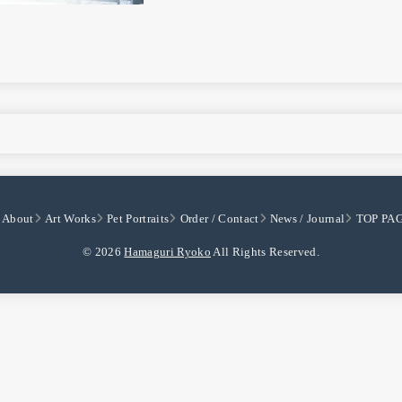
About
Art Works
Pet Portraits
Order / Contact
News / Journal
TOP PA
© 2026
Hamaguri Ryoko
All Rights Reserved.