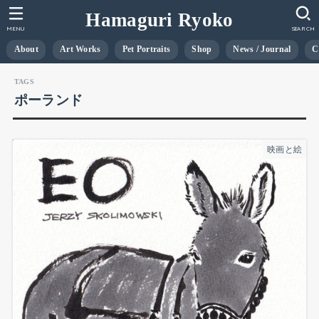
Hamaguri Ryoko
MENU
SEARCH
About
Art Works
Pet Portraits
Shop
News / Journal
C
ポーランド
映画と絵