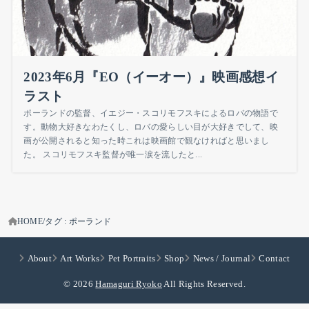
2023年6月『EO（イーオー）』映画感想イ
ラスト
ポーランドの監督、イエジー・スコリモフスキによるロバの物語で
す。動物大好きなわたくし、ロバの愛らしい目が大好きでして、映
画が公開されると知った時これは映画館で観なければと思いまし
た。 スコリモフスキ監督が唯一涙を流したと...
HOME
タグ : ポーランド
About
Art Works
Pet Portraits
Shop
News / Journal
Contact
© 2026
Hamaguri Ryoko
All Rights Reserved.