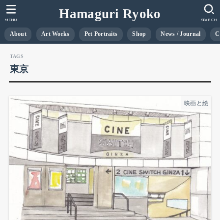
Hamaguri Ryoko
MENU
SEARCH
About
Art Works
Pet Portraits
Shop
News / Journal
C
東京
映画と絵